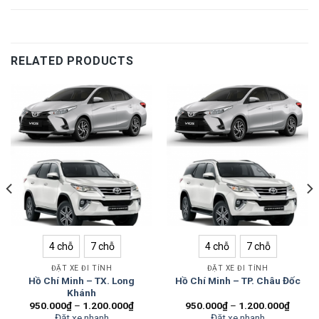
RELATED PRODUCTS
4 chỗ
7 chỗ
4 chỗ
7 chỗ
ĐẶT XE ĐI TỈNH
ĐẶT XE ĐI TỈNH
Hồ Chí Minh – TX. Long
Hồ Chí Minh – TP. Châu Đốc
Khánh
950.000
₫
–
1.200.000
₫
950.000
₫
–
1.200.000
₫
Đặt xe nhanh
Đặt xe nhanh