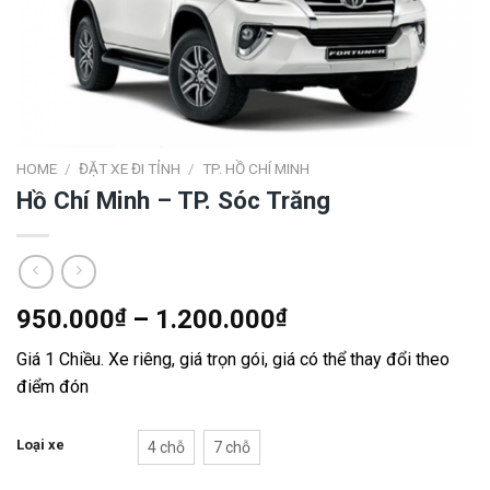
HOME
/
ĐẶT XE ĐI TỈNH
/
TP. HỒ CHÍ MINH
Hồ Chí Minh – TP. Sóc Trăng
950.000
₫
–
1.200.000
₫
Giá 1 Chiều. Xe riêng, giá trọn gói, giá có thể thay đổi theo
điểm đón
Loại xe
4 chỗ
7 chỗ