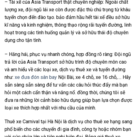
– Tài xế của Asia Transport thật chuyên nghiệp: Ngoài chất
lượng xe, đội ngũ lái xe còn được đặc thù chú trọng từ khâu
tuyển chọn đến đào tạo. bảo đảm hầu hết tài xế đều sở hữu
kĩ năng và kinh nghiệm, thông thạo rộng rãi tuyến đường, linh
hoạt trong các tình huống quản lý và sở hữu thái độ chuyên
dụng cho tận tình.
– Hăng hái, phục vụ nhanh chóng, hợp đồng rõ ràng: Đội ngũ
trả lời của Asia Transport sở hữu trình độ chuyên môn cao
và am hiểu về các loại xe, dịch vụ thuê xe và tuyến đường
như:
xe đưa đón sân bay
Nội Bài, xe 4 chỗ, xe 16 chỗ,…. Hãy
sẵn sàng sẵn sàng để tư vấn các câu hỏi thúc đẩy mà bạn
hỏi một cách cẩn thận và năng nổ. đồng thời, chúng tôi sẽ
đưa ra những lời cảnh báo hữu dụng giúp bạn lựa chọn được
loại xe thích hợp nhất với nhu cầu của mình.
Thuê xe Carnival tại Hà Nội là dịch vụ cho thuê xe hạng sang
phổ biến cho các chuyến đi gia đình, công ty hoặc nhóm bạn
với sức chứa lớn và tiện nghi hiện đại. Bảng giá thuê xe