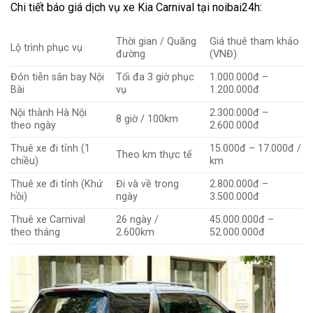
Chi tiết báo giá dịch vụ xe Kia Carnival tại noibai24h:
Thời gian / Quãng
Giá thuê tham khảo
Lộ trình phục vụ
đường
(VNĐ)
Đón tiễn sân bay Nội
Tối đa 3 giờ phục
1.000.000đ –
Bài
vụ
1.200.000đ
Nội thành Hà Nội
2.300.000đ –
8 giờ / 100km
theo ngày
2.600.000đ
Thuê xe đi tỉnh (1
15.000đ – 17.000đ /
Theo km thực tế
chiều)
km
Thuê xe đi tỉnh (Khứ
Đi và về trong
2.800.000đ –
hồi)
ngày
3.500.000đ
Thuê xe Carnival
26 ngày /
45.000.000đ –
theo tháng
2.600km
52.000.000đ