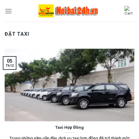
Skip
to
content
ĐẶT TAXI
05
Th12
Taxi Hợp Đồng
Trong những năm gần đây, dịch vụ taxi hợp đồng đã trở thành một