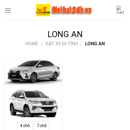
Skip
to
content
LONG AN
HOME
/
ĐẶT XE ĐI TỈNH
/
LONG AN
4 chỗ
7 chỗ