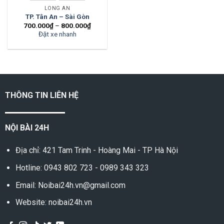
LONG AN
TP. Tân An – Sài Gòn
700.000
₫
–
800.000
₫
Đặt xe nhanh
LONG AN
THÔNG TIN LIÊN HỆ
NỘI BÀI 24H
Địa chỉ: 421 Tam Trinh - Hoàng Mai - TP Hà Nội
Hotline:
0943 802 723
-
0989 343 323
Email: Noibai24h.vn@gmail.com
Website: noibai24h.vn