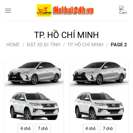
Skip
to
content
TP. HỒ CHÍ MINH
HOME
/
ĐẶT XE ĐI TỈNH
/
TP. HỒ CHÍ MINH
/
PAGE 2
4 chỗ
7 chỗ
4 chỗ
7 chỗ