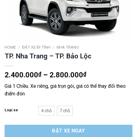
HOME
/
ĐẶT XE ĐI TỈNH
/
NHA TRANG
TP. Nha Trang – TP. Bảo Lộc
2.400.000
₫
–
2.800.000
₫
Giá 1 Chiều. Xe riêng, giá trọn gói, giá có thể thay đổi theo
điểm đón
Loại xe
4 chỗ
7 chỗ
ĐẶT XE NGAY