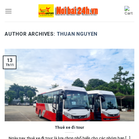
Skip
to
content
AUTHOR ARCHIVES:
THUAN NGUYEN
13
Th11
Thuê xe đi tour
Ngày nay, thuê xe đi tour là lựa chọn phổ biến cho các nhóm bạn [...]