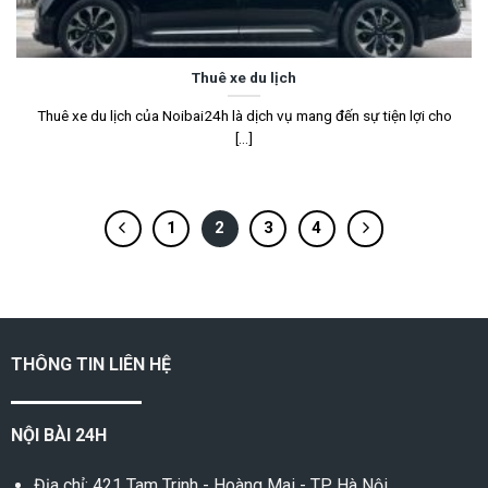
Thuê xe du lịch
Thuê xe du lịch của Noibai24h là dịch vụ mang đến sự tiện lợi cho
[...]
1
2
3
4
THÔNG TIN LIÊN HỆ
NỘI BÀI 24H
Địa chỉ: 421 Tam Trinh - Hoàng Mai - TP Hà Nội